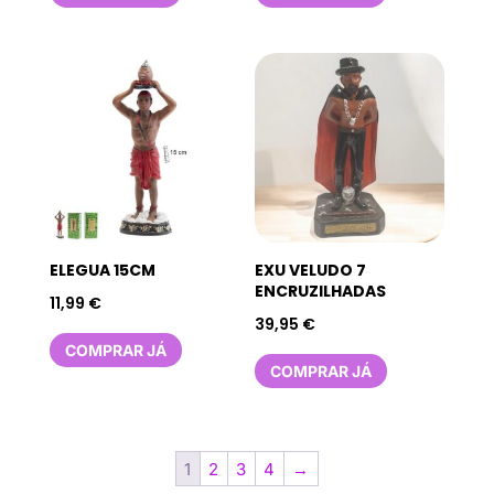
ELEGUA 15CM
EXU VELUDO 7
ENCRUZILHADAS
11,99
€
39,95
€
COMPRAR JÁ
COMPRAR JÁ
1
2
3
4
→