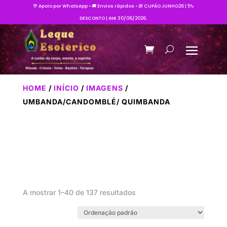
💬 Apoio por WhatsApp • 🚚 Envios rápidos • 🎁 CUPÃO JUNHO26 | 5%
DESCONTO | Até 30/06/2026.
HOME
/
INÍCIO
/
IMAGENS
/
UMBANDA/CANDOMBLÉ/ QUIMBANDA
A mostrar 1–40 de 137 resultados