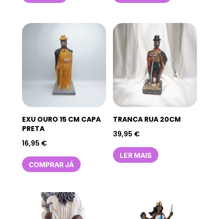
EXU OURO 15 CM CAPA
TRANCA RUA 20CM
PRETA
39,95
€
16,95
€
LER MAIS
COMPRAR JÁ