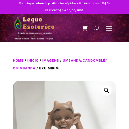
💬 Apoio por WhatsApp • 🚚 Envios rápidos • 🎁 CUPÃO JUNHO26 | 5%
DESCONTO | Até 30/06/2026.
HOME
/
INÍCIO
/
IMAGENS
/
UMBANDA/CANDOMBLÉ/
QUIMBANDA
/ EXU MIRIM