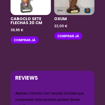
CABOCLO SETE
OXUM
FLECHAS 20 CM
22,00
€
39,95
€
COMPRAR JÁ
COMPRAR JÁ
REVIEWS
Apenas clientes com sessão iniciada que
compraram este produto podem deixar