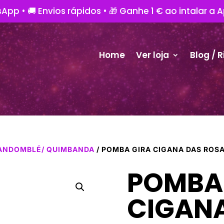
App • 🚚 Envios rápidos • 🎁 Ganhe 1 € ao intalar a 
Home
Ver loja
Blog / R
ANDOMBLÉ/ QUIMBANDA
/ POMBA GIRA CIGANA DAS ROS
POMBA
CIGAN