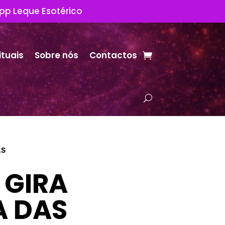
App Leque Esotérico
ituais
Sobre nós
Contactos
AS
 GIRA
A DAS