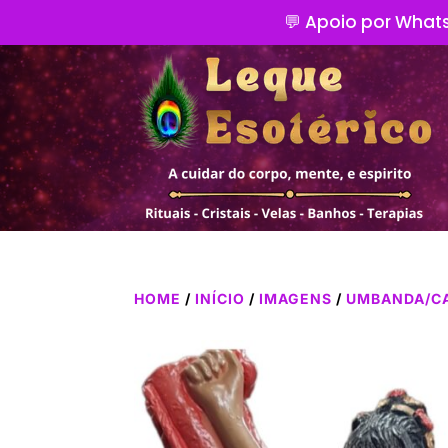
💬 Apoio por Whats
HOME
/
INÍCIO
/
IMAGENS
/
UMBANDA/C