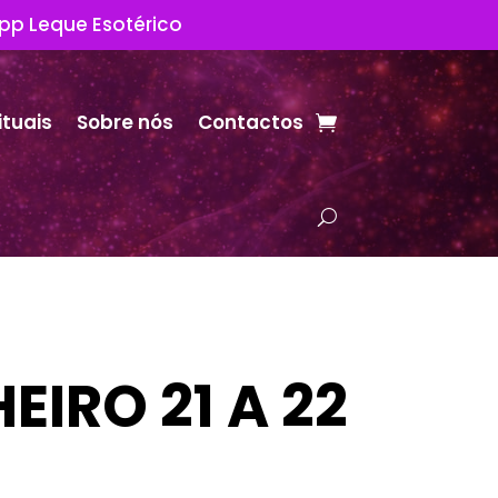
App Leque Esotérico
ituais
Sobre nós
Contactos
EIRO 21 A 22