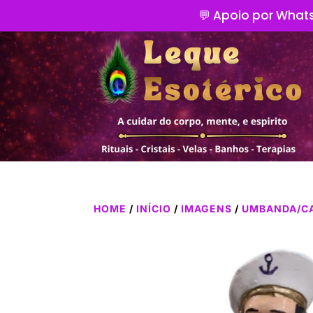
💬 Apoio por Whats
HOME
/
INÍCIO
/
IMAGENS
/
UMBANDA/C