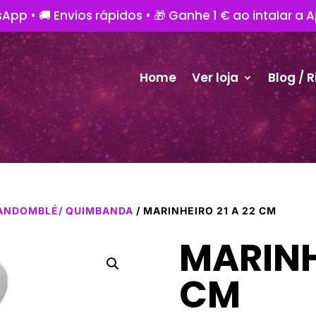
App • 🚚 Envios rápidos • 🎁 Ganhe 1 € ao intalar a 
Home
Ver loja
Blog / R
ANDOMBLÉ/ QUIMBANDA
/ MARINHEIRO 21 A 22 CM
MARINH
CM