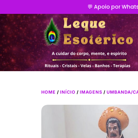
💬 Apoio por Whats
HOME
/
INÍCIO
/
IMAGENS
/
UMBANDA/C