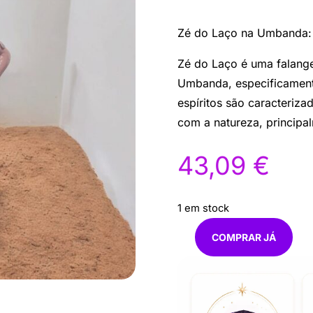
Zé do Laço na Umbanda: 
Zé do Laço é uma falange,
Umbanda, especificamente
espíritos são caracteriza
com a natureza, principa
43,09
€
1 em stock
COMPRAR JÁ
Quantidade
de
Zé
do