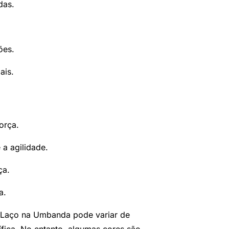
das.
ões.
ais.
orça.
 a agilidade.
ça.
a.
o Laço na Umbanda pode variar de