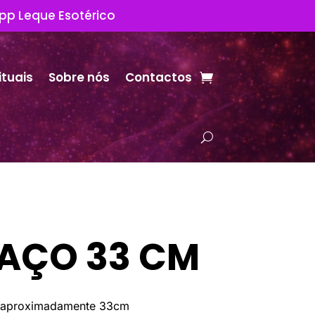
App Leque Esotérico
ituais
Sobre nós
Contactos
LAÇO 33 CM
 aproximadamente 33cm