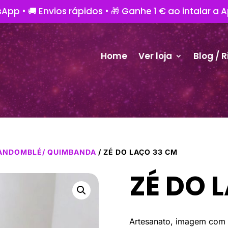
App • 🚚 Envios rápidos • 🎁 Ganhe 1 € ao intalar a 
Home
Ver loja
Blog / R
ANDOMBLÉ/ QUIMBANDA
/ ZÉ DO LAÇO 33 CM
ZÉ DO 
Artesanato, imagem com