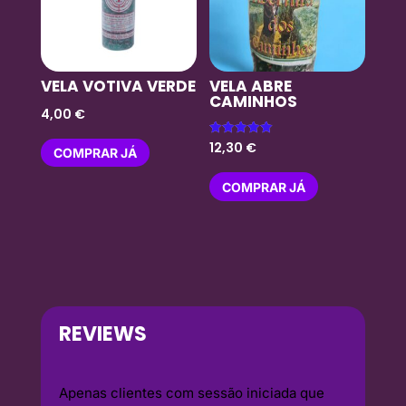
VELA VOTIVA VERDE
VELA ABRE
CAMINHOS
4,00
€
Avaliação
12,30
€
COMPRAR JÁ
5.00
de 5
COMPRAR JÁ
REVIEWS
Apenas clientes com sessão iniciada que