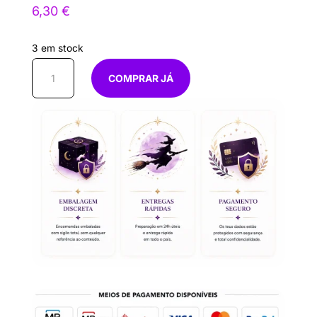
6,30
€
3 em stock
Quantidade
COMPRAR JÁ
de
Vela
figura
Coração