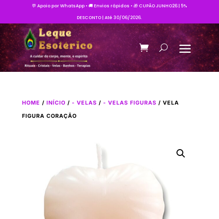
💬 Apoio por WhatsApp • 🚚 Envios rápidos • 🎁 CUPÃO JUNHO26 | 5%
DESCONTO | Até 30/06/2026.
HOME
/
INÍCIO
/
- VELAS
/
- VELAS FIGURAS
/ VELA
FIGURA CORAÇÃO