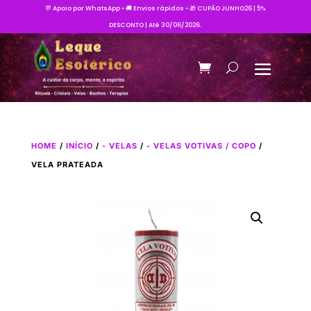
💬 Apoio por WhatsApp • 🚚 Envios rápidos • 🎁 CUPÃO JUNHO26 | 5%
DESCONTO | Até 30/06/2026.
HOME
/
INÍCIO
/
- VELAS
/
- VELAS VOTIVAS / COPO
/
VELA PRATEADA