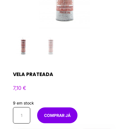
VELA PRATEADA
7,10
€
9 em stock
Quantidade
COMPRAR JÁ
de
Vela