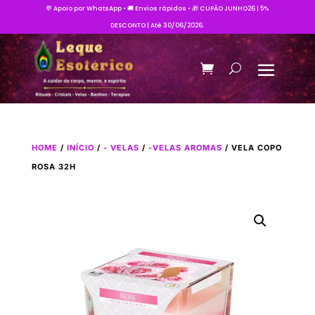
💬 Apoio por WhatsApp • 🚚 Envios rápidos • 🎁 CUPÃO JUNHO26 | 5%
DESCONTO | Até 30/06/2026.
HOME
/
INÍCIO
/
- VELAS
/
-VELAS AROMAS
/ VELA COPO
ROSA 32H