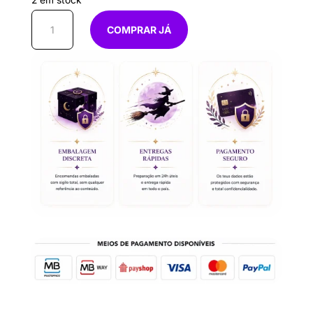
2 em stock
Quantidade
COMPRAR JÁ
de
Vela
Copo
Rosa
32h