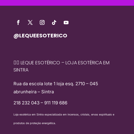
@LEQUEESOTERICO
🧙‍♀️ LEQUE ESOTÉRICO – LOJA ESOTÉRICA EM
SINTRA
Rua da escola lote 1 loja esq. 2710 – 045
abrunheira – Sintra
218 232 043 – 911 119 686
Loja esotérica em Sintra especializada em incensos, cristais, ervas espirituais e
produtos de proteção energética.