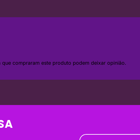
da que compraram este produto podem deixar opinião.
SA