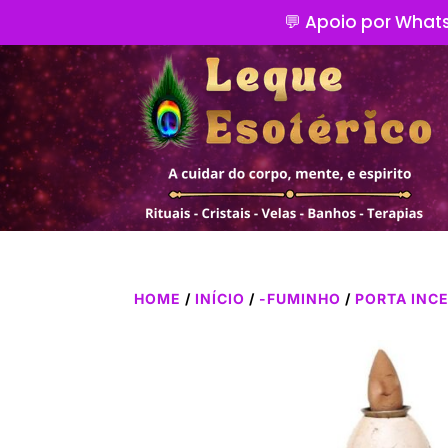
💬 Apoio por Whats
HOME
/
INÍCIO
/
-FUMINHO
/
PORTA INC