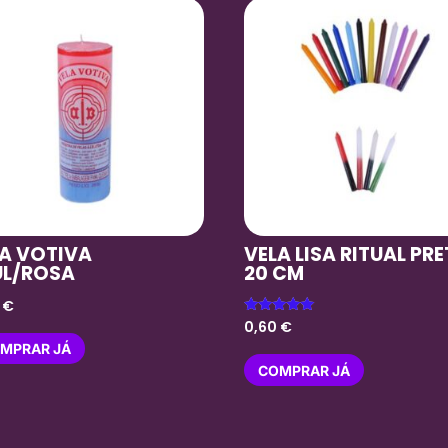
LA VOTIVA
VELA LISA RITUAL PR
UL/ROSA
20 CM
0
€
Avaliação
0,60
€
5.00
MPRAR JÁ
de 5
COMPRAR JÁ