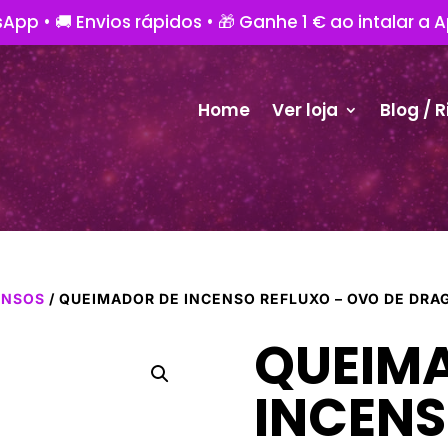
App • 🚚 Envios rápidos • 🎁 Ganhe 1 € ao intalar a 
Home
Ver loja
Blog / R
ENSOS
/ QUEIMADOR DE INCENSO REFLUXO – OVO DE DRA
QUEIM
INCENS