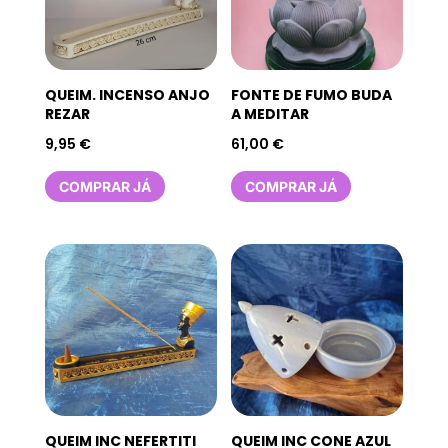
QUEIM. INCENSO ANJO
FONTE DE FUMO BUDA
REZAR
A MEDITAR
9,95
€
61,00
€
COMPRAR JÁ
COMPRAR JÁ
QUEIM INC NEFERTITI
QUEIM INC CONE AZUL