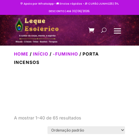
💬 Apoio por WhatsApp • 🚚 Envios rápidos • 🎁 CUPÃO JUNHO26 | 5%
DESCONTO | Até 30/06/2026.
HOME
/
INÍCIO
/
-FUMINHO
/ PORTA
INCENSOS
A mostrar 1–40 de 65 resultados