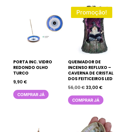
Promoção!
PORTA INC. VIDRO
QUEIMADOR DE
REDONDO OLHO
INCENSO REFLUXO –
TURCO
CAVERNA DE CRISTAL
DOS FEITICEIROS LED
9,90
€
O
O
56,00
€
33,00
€
preço
preço
COMPRAR JÁ
COMPRAR JÁ
original
atual
era:
é:
56,00 €.
33,00 €.