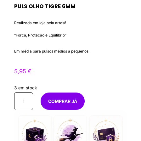
PULS OLHO TIGRE 6MM
Realizada em loja pela artesã
“Força, Proteção e Equilíbrio”
Em média para pulsos médios a pequenos
5,95
€
3 em stock
Quantidade
COMPRAR JÁ
de
Puls
Olho
Tigre
6mm