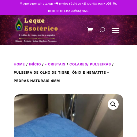
💬 Apoio por WhatsApp • 🚚 Envios rápidos • 🎁 CUPÃO JUNHO26 | 5%
DESCONTO | Até 30/06/2026.
HOME
/
INÍCIO
/
- CRISTAIS
/
COLARES/ PULSEIRAS
/
PULSEIRA DE OLHO DE TIGRE, ÔNIX E HEMATITE –
PEDRAS NATURAIS 4MM