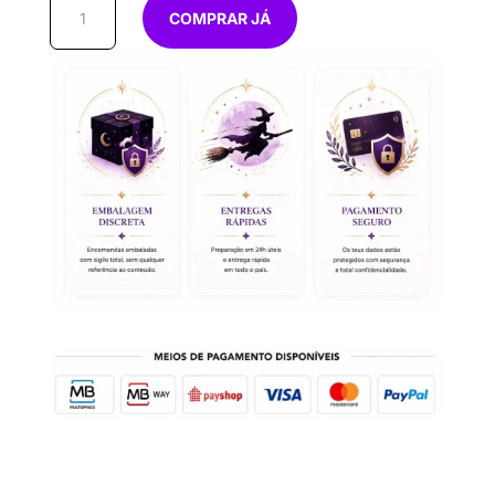
Quantidade
COMPRAR JÁ
de
Pulseira
de
Olho
de
Tigre,
Ônix
e
Hematite
–
Pedras
Naturais
4mm