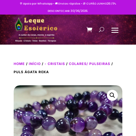
💬 Apoio por WhatsApp • 🚚 Envios rápidos • 🎁 CUPÃO JUNHO26 | 5%
DESCONTO | Até 30/06/2026.
HOME
/
INÍCIO
/
- CRISTAIS
/
COLARES/ PULSEIRAS
/
PULS ÁGATA ROXA