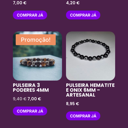
7,00
€
4,20
€
COMPRAR JÁ
COMPRAR JÁ
Promoção!
PULSEIRA 3
PULSEIRA HEMATITE
PODERES 4MM
E ONIX 6MM –
ARTESANAL
O
O
9,40
€
7,00
€
8,95
€
preço
preço
COMPRAR JÁ
original
atual
COMPRAR JÁ
era:
é: