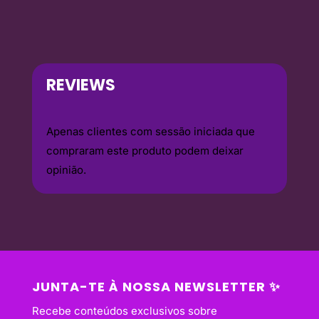
9,40 €.
7,00 €.
REVIEWS
Apenas clientes com sessão iniciada que
compraram este produto podem deixar
opinião.
JUNTA-TE À NOSSA NEWSLETTER ✨
Recebe conteúdos exclusivos sobre