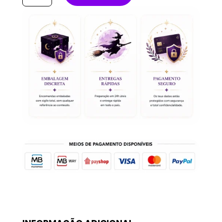
Puls
Ágata
Roxa