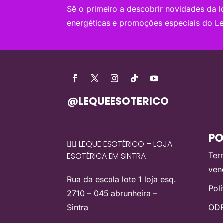
Sê o primeiro a descobrir novidades da loj
energéticas e promoções especiais do Le
@LEQUEESOTERICO
PO
🧙‍♀️ LEQUE ESOTÉRICO – LOJA
ESOTÉRICA EM SINTRA
Ter
ven
Rua da escola lote 1 loja esq.
Pol
2710 – 045 abrunheira –
Sintra
ODR