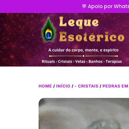
💬 Apoio por Whats
HOME
/
INÍCIO
/
- CRISTAIS
/
PEDRAS EM