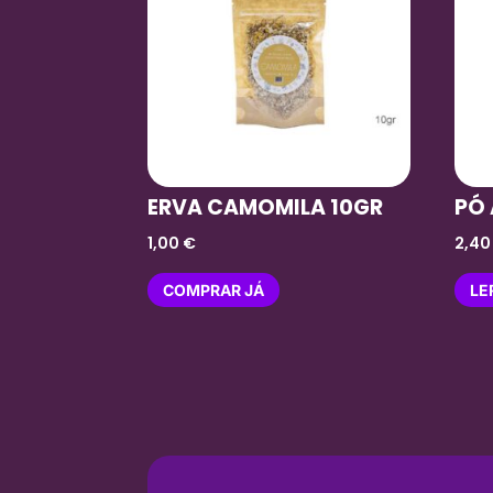
ERVA CAMOMILA 10GR
PÓ
1,00
€
2,4
COMPRAR JÁ
LE