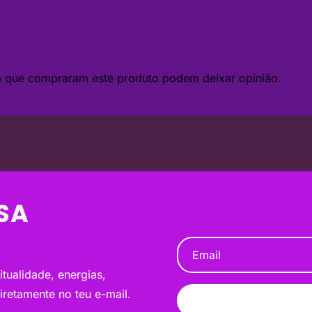
da que compraram este produto podem deixar opinião.
SA
tualidade, energias,
diretamente no teu e-mail.