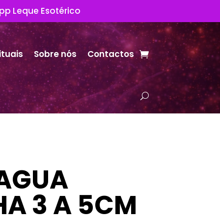
App Leque Esotérico
ituais
Sobre nós
Contactos
 AGUA
A 3 A 5CM