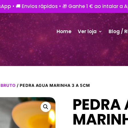
App • 🚚 Envios rápidos • 🎁 Ganhe 1 € ao intalar a 
Home
Ver loja
Blog / R
 BRUTO
/ PEDRA AGUA MARINHA 3 A 5CM
PEDRA
MARINH