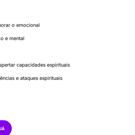
horar o emocional
co e mental
spertar capacidades espirituais
ências e ataques espirituais
JÁ