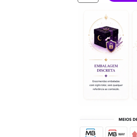
Pedra
Agua
Marinha
3
a
5cm