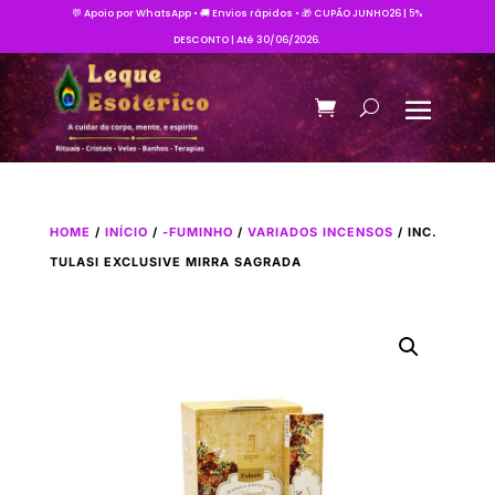
💬 Apoio por WhatsApp • 🚚 Envios rápidos • 🎁 CUPÃO JUNHO26 | 5%
DESCONTO | Até 30/06/2026.
HOME
/
INÍCIO
/
-FUMINHO
/
VARIADOS INCENSOS
/ INC.
TULASI EXCLUSIVE MIRRA SAGRADA