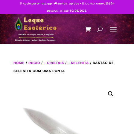
💬 Apoio por WhatsApp • 🚚 Envios rápidos • 🎁 CUPÃO JUNHO26 | 5%
DESCONTO | Até 30/06/2026.
HOME
/
INÍCIO
/
- CRISTAIS
/
- SELENITA
/ BASTÃO DE
SELENITA COM UMA PONTA