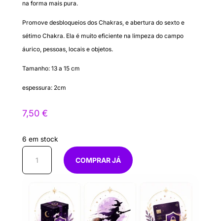
na forma mais pura.
Promove desbloqueios dos Chakras, e abertura do sexto e
sétimo Chakra. Ela é muito eficiente na limpeza do campo
áurico, pessoas, locais e objetos.
Tamanho: 13 a 15 cm
espessura: 2cm
7,50
€
6 em stock
Quantidade
COMPRAR JÁ
de
Bastão
de
selenita
com