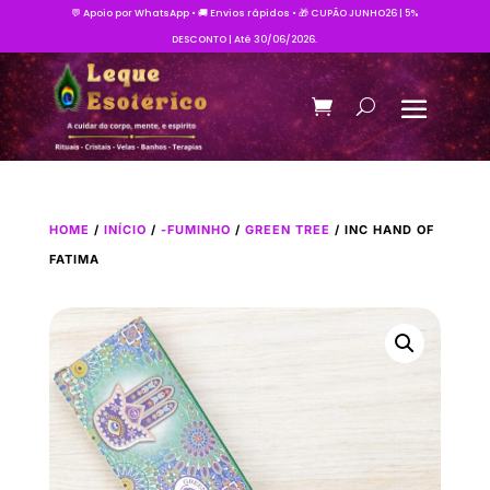
💬 Apoio por WhatsApp • 🚚 Envios rápidos • 🎁 CUPÃO JUNHO26 | 5%
DESCONTO | Até 30/06/2026.
HOME
/
INÍCIO
/
-FUMINHO
/
GREEN TREE
/ INC HAND OF
FATIMA