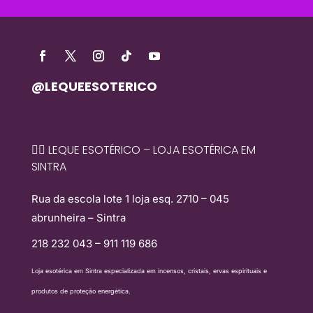
@LEQUEESOTERICO
🧙‍♀️ LEQUE ESOTÉRICO – LOJA ESOTÉRICA EM
SINTRA
Rua da escola lote 1 loja esq. 2710 – 045
abrunheira – Sintra
218 232 043 – 911 119 686
Loja esotérica em Sintra especializada em incensos, cristais, ervas espirituais e
produtos de proteção energética.