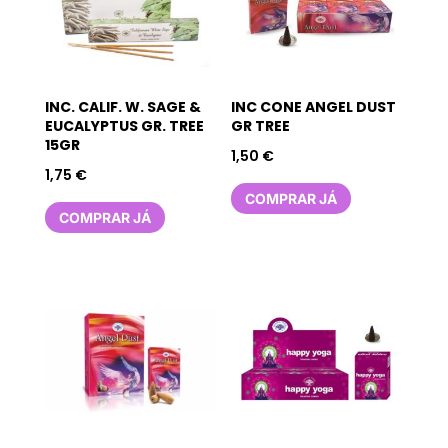
INC. CALIF. W. SAGE &
INC CONE ANGEL DUST
EUCALYPTUS GR. TREE
GR TREE
15GR
1,50
€
1,75
€
COMPRAR JÁ
COMPRAR JÁ