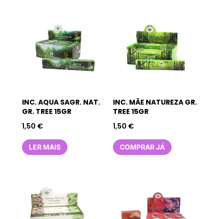
INC. AQUA SAGR. NAT.
INC. MÃE NATUREZA GR.
GR. TREE 15GR
TREE 15GR
1,50
€
1,50
€
LER MAIS
COMPRAR JÁ