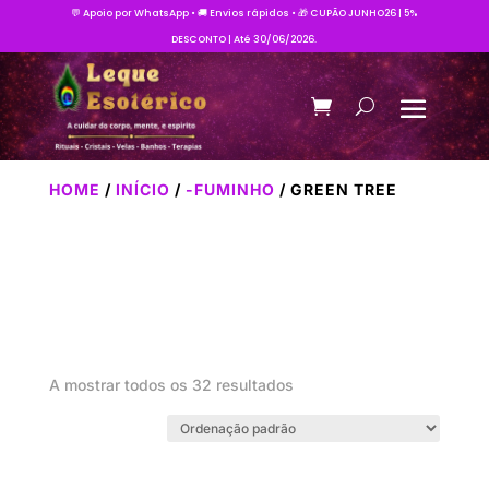
💬 Apoio por WhatsApp • 🚚 Envios rápidos • 🎁 CUPÃO JUNHO26 | 5%
DESCONTO | Até 30/06/2026.
HOME
/
INÍCIO
/
-FUMINHO
/ GREEN TREE
A mostrar todos os 32 resultados