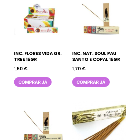
INC. FLORES VIDA GR.
INC. NAT. SOUL PAU
TREE 15GR
SANTO E COPAL 15GR
1,50
€
1,70
€
COMPRAR JÁ
COMPRAR JÁ