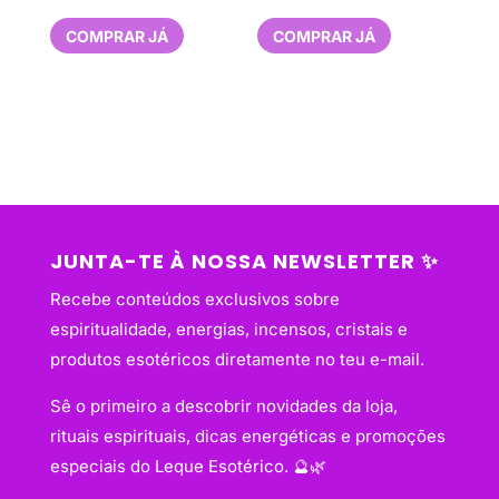
preço
preço
COMPRAR JÁ
COMPRAR JÁ
original
atual
era:
é:
1,85 €.
1,50 €.
JUNTA-TE À NOSSA NEWSLETTER ✨
Recebe conteúdos exclusivos sobre
espiritualidade, energias, incensos, cristais e
produtos esotéricos diretamente no teu e-mail.
Sê o primeiro a descobrir novidades da loja,
rituais espirituais, dicas energéticas e promoções
especiais do Leque Esotérico. 🔮🌿