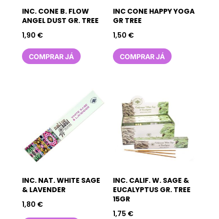
INC. CONE B. FLOW
INC CONE HAPPY YOGA
ANGEL DUST GR. TREE
GR TREE
1,90
€
1,50
€
COMPRAR JÁ
COMPRAR JÁ
INC. NAT. WHITE SAGE
INC. CALIF. W. SAGE &
& LAVENDER
EUCALYPTUS GR. TREE
15GR
1,80
€
1,75
€