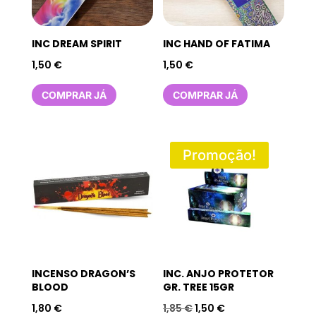
INC DREAM SPIRIT
INC HAND OF FATIMA
1,50
€
1,50
€
COMPRAR JÁ
COMPRAR JÁ
Promoção!
INCENSO DRAGON’S
INC. ANJO PROTETOR
BLOOD
GR. TREE 15GR
O
O
1,80
€
1,85
€
1,50
€