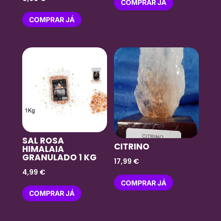
COMPRAR JÁ
5.00
de 5
COMPRAR JÁ
SAL ROSA
CITRINO
HIMALAIA
GRANULADO 1 KG
17,99
€
4,99
€
COMPRAR JÁ
COMPRAR JÁ