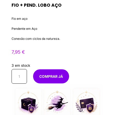
FIO + PEND. LOBO AÇO
Fio em aço
Pendente em Aço
Conexão com ciclos da natureza.
7,95
€
3 em stock
Quantidade
COMPRAR JÁ
de
Fio
+
pend.
Lobo
Aço