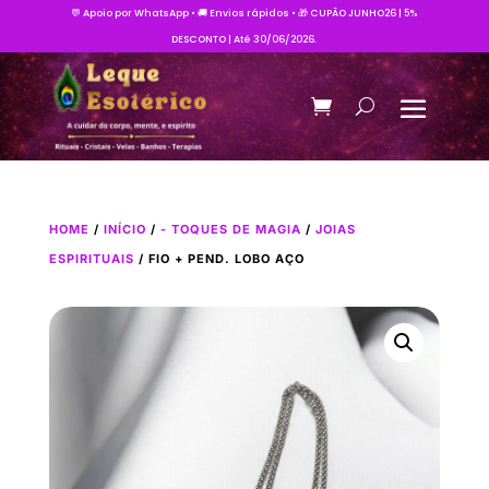
💬 Apoio por WhatsApp • 🚚 Envios rápidos • 🎁 CUPÃO JUNHO26 | 5%
DESCONTO | Até 30/06/2026.
HOME
/
INÍCIO
/
- TOQUES DE MAGIA
/
JOIAS
ESPIRITUAIS
/ FIO + PEND. LOBO AÇO