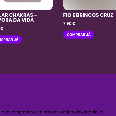
LAR CHAKRAS –
FIO E BRINCOS CRUZ
VORA DA VIDA
7,90
€
0
€
COMPRAR JÁ
MPRAR JÁ
da que compraram este produto podem deixar opinião.