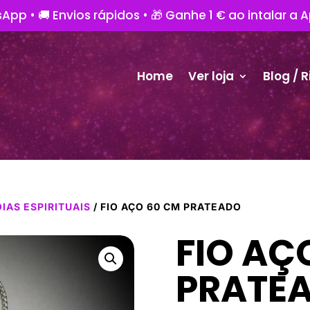
App • 🚚 Envios rápidos • 🎁 Ganhe 1 € ao intalar a 
Home
Ver loja
Blog / R
OIAS ESPIRITUAIS
/ FIO AÇO 60 CM PRATEADO
FIO AÇ
PRATE