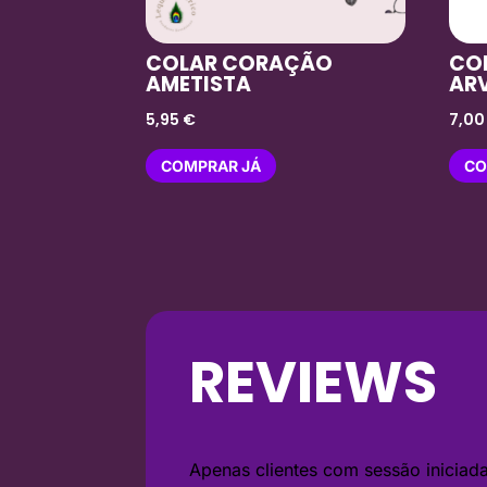
COLAR CORAÇÃO
CO
AMETISTA
AR
5,95
€
7,0
COMPRAR JÁ
CO
REVIEWS
Apenas clientes com sessão inicia