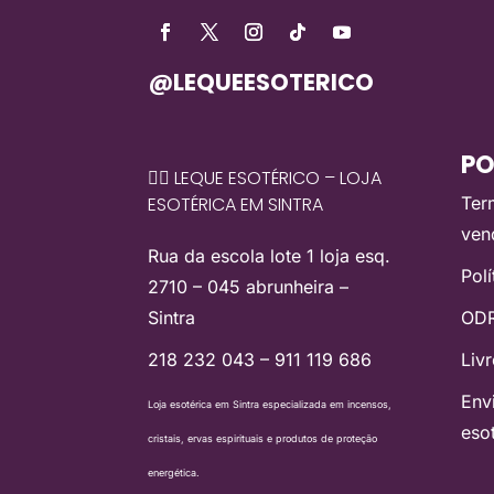
@LEQUEESOTERICO
PO
🧙‍♀️ LEQUE ESOTÉRICO – LOJA
ESOTÉRICA EM SINTRA
Ter
ven
Rua da escola lote 1 loja esq.
Pol
2710 – 045 abrunheira –
Sintra
ODR
218 232 043 – 911 119 686
Liv
Env
Loja esotérica em Sintra especializada em incensos,
eso
cristais, ervas espirituais e produtos de proteção
energética.