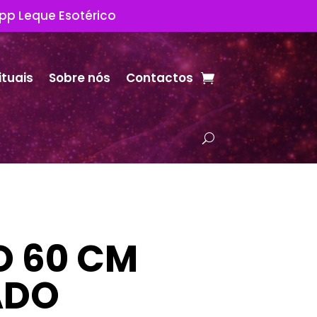
App Leque Esotérico
ituais
Sobre nós
Contactos
O 60 CM
ADO