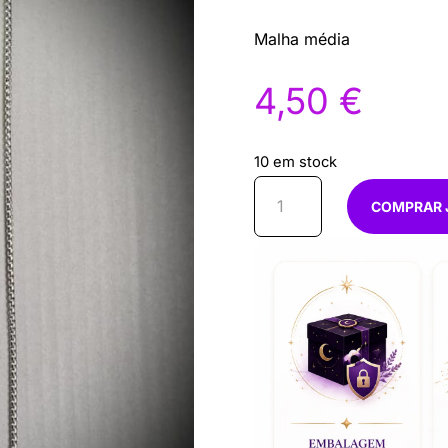
Malha média
4,50
€
10 em stock
Quantidade
COMPRAR 
de
fio
aço
60
cm
prateado