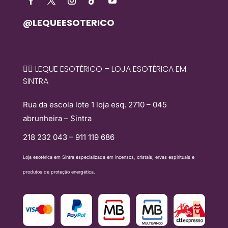
@LEQUEESOTERICO
🧙‍♀️ LEQUE ESOTÉRICO – LOJA ESOTÉRICA EM
SINTRA
Rua da escola lote 1 loja esq. 2710 – 045
abrunheira – Sintra
218 232 043 – 911 119 686
Loja esotérica em Sintra especializada em incensos, cristais, ervas espirituais e
produtos de proteção energética.