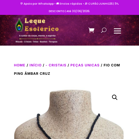
💬 Apoio por WhatsApp • 🚚 Envios rápidos • 🎁 CUPÃO JUNHO26 | 5%
DESCONTO | Até 30/06/2026.
HOME
/
INÍCIO
/
- CRISTAIS
/
PEÇAS UNICAS
/ FIO COM
PING ÂMBAR CRUZ