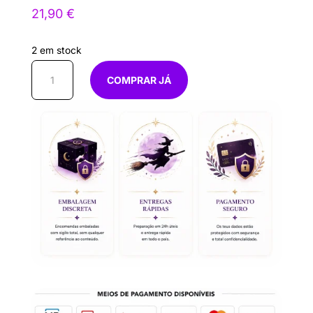
21,90
€
2 em stock
Quantidade
COMPRAR JÁ
de
ELEGUA
20
CM