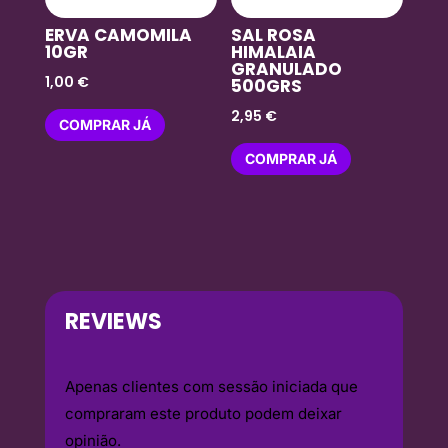
ERVA CAMOMILA
SAL ROSA
10GR
HIMALAIA
GRANULADO
1,00
€
500GRS
2,95
€
COMPRAR JÁ
COMPRAR JÁ
REVIEWS
Apenas clientes com sessão iniciada que
compraram este produto podem deixar
opinião.