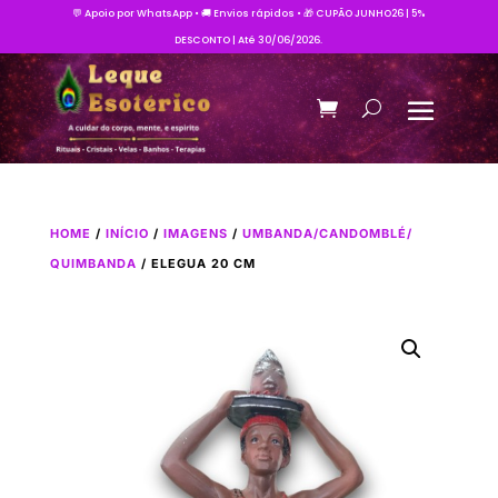
💬 Apoio por WhatsApp • 🚚 Envios rápidos • 🎁 CUPÃO JUNHO26 | 5%
DESCONTO | Até 30/06/2026.
HOME
/
INÍCIO
/
IMAGENS
/
UMBANDA/CANDOMBLÉ/
QUIMBANDA
/ ELEGUA 20 CM