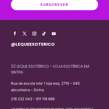
SUBSCREVER
@LEQUEESOTERICO
🧙‍♀️ LEQUE ESOTÉRICO – LOJA ESOTÉRICA EM
SINTRA
Rua da escola lote 1 loja esq. 2710 – 045
abrunheira – Sintra
218 232 043 – 911 119 686
Loja esotérica em Sintra especializada em incensos, cristais, ervas espirituais e