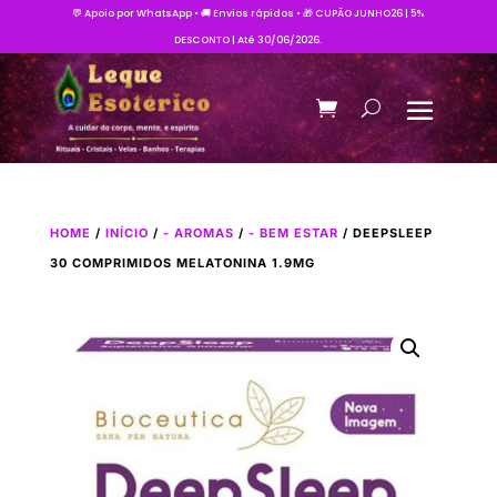
💬 Apoio por WhatsApp • 🚚 Envios rápidos • 🎁 CUPÃO JUNHO26 | 5%
DESCONTO | Até 30/06/2026.
HOME
/
INÍCIO
/
- AROMAS
/
- BEM ESTAR
/ DEEPSLEEP
30 COMPRIMIDOS MELATONINA 1.9MG