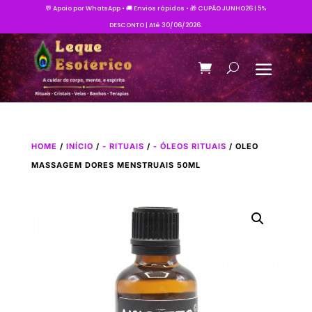
💬 Apoio por WhatsApp • 🚚 Envios rápidos • 🎁 CUPÃO JUNHO26 | 5%
DESCONTO | Até 30/06/2026.
HOME
/
INÍCIO
/
- RITUAIS
/
- ÓLEOS RITUAIS
/ OLEO
MASSAGEM DORES MENSTRUAIS 50ML