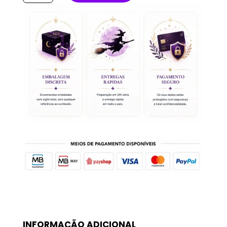
Oleo
Massagem
dores
menstruais
50ml
INFORMAÇÃO ADICIONAL