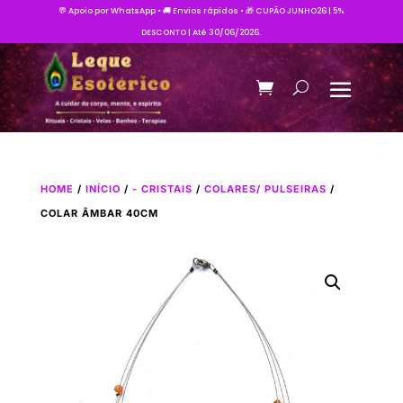
💬 Apoio por WhatsApp • 🚚 Envios rápidos • 🎁 CUPÃO JUNHO26 | 5%
DESCONTO | Até 30/06/2026.
HOME
/
INÍCIO
/
- CRISTAIS
/
COLARES/ PULSEIRAS
/
COLAR ÂMBAR 40CM