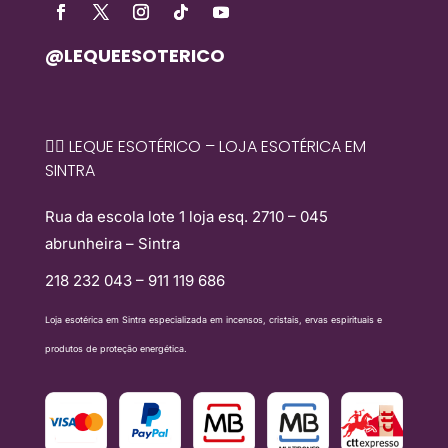
@LEQUEESOTERICO
🧙‍♀️ LEQUE ESOTÉRICO – LOJA ESOTÉRICA EM
SINTRA
Rua da escola lote 1 loja esq. 2710 – 045
abrunheira – Sintra
218 232 043 – 911 119 686
Loja esotérica em Sintra especializada em incensos, cristais, ervas espirituais e
produtos de proteção energética.