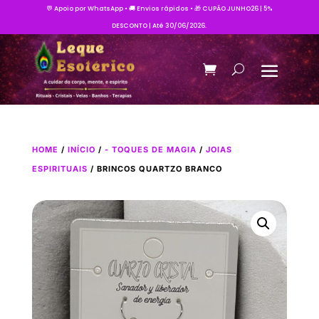
💬 Apoio por WhatsApp • 🚚 Envios rápidos • 🎁 CUPÃO JUNHO26 | 5%
DESCONTO | Até 30/06/2026.
HOME
/
INÍCIO
/
- TOQUES DE MAGIA
/
JOIAS
ESPIRITUAIS
/ BRINCOS QUARTZO BRANCO