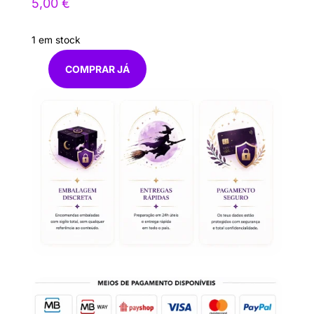
5,00
€
1 em stock
COMPRAR JÁ
Quantidade
de
Brincos
Quartzo
Branco