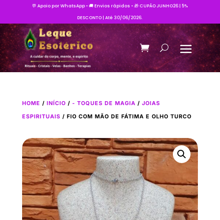
💬 Apoio por WhatsApp • 🚚 Envios rápidos • 🎁 CUPÃO JUNHO26 | 5%
DESCONTO | Até 30/06/2026.
HOME
/
INÍCIO
/
- TOQUES DE MAGIA
/
JOIAS
ESPIRITUAIS
/ FIO COM MÃO DE FÁTIMA E OLHO TURCO