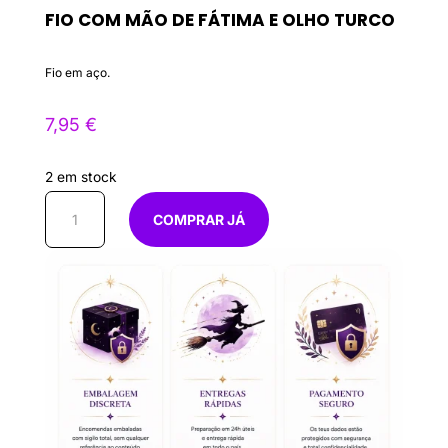
FIO COM MÃO DE FÁTIMA E OLHO TURCO
Fio em aço.
7,95
€
2 em stock
Quantidade
COMPRAR JÁ
de
Fio
com
Mão
de
Fátima
e
olho
Turco