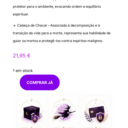
protetor para o ambiente, evocando ordem e equilíbrio
espiritual.
🔹 Cabeça de Chacal – Associada à decomposição e à
transição da vida para a morte, representa sua habilidade de
guiar os mortos e protegê-los contra espíritos malignos.
21,95
€
1 em stock
COMPRAR JÁ
Quantidade
de
Anubis
sentado
16cm