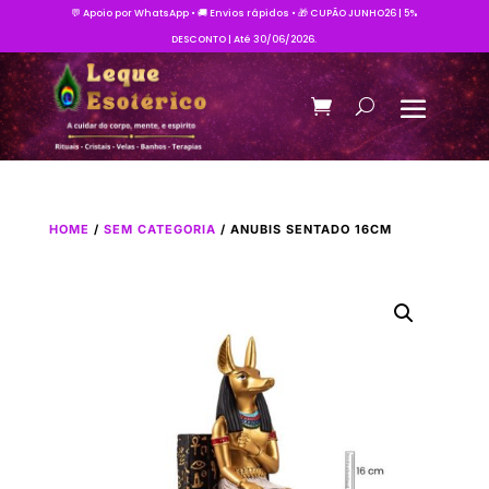
💬 Apoio por WhatsApp • 🚚 Envios rápidos • 🎁 CUPÃO JUNHO26 | 5%
DESCONTO | Até 30/06/2026.
HOME
/
SEM CATEGORIA
/ ANUBIS SENTADO 16CM