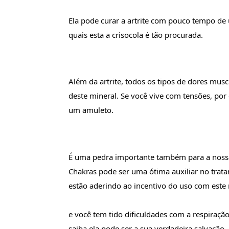
Ela pode curar a artrite com pouco tempo de 
quais esta a crisocola é tão procurada.
Além da artrite, todos os tipos de dores musc
deste mineral. Se você vive com tensões, por
um amuleto.
É uma pedra importante também para a nossa 
Chakras pode ser uma ótima auxiliar no trata
estão aderindo ao incentivo do uso com este
e você tem tido dificuldades com a respiraçã
saiba ela pode ser a sua verdadeira salvação.