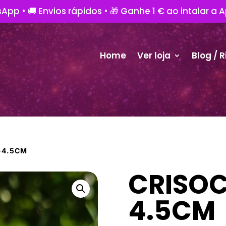
App • 🚚 Envios rápidos • 🎁 Ganhe 1 € ao intalar a 
Home
Ver loja
Blog / R
-4.5CM
CRISOC
4.5CM