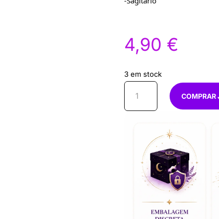
-Sagitário
4,90
€
3 em stock
Quantidade
COMPRAR 
de
Crisocola
3-
4.5cm