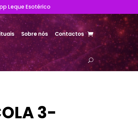
App Leque Esotérico
ituais
Sobre nós
Contactos
OLA 3-