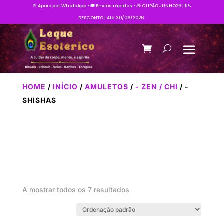
💬 Apoio por WhatsApp • 🚚 Envios rápidos • 🎁 CUPÃO JUNHO26 | 5%
DESCONTO | Até 30/06/2026.
HOME
/
INÍCIO
/
AMULETOS
/
- ZEN / CHI
/ -
SHISHAS
A mostrar todos os 7 resultados