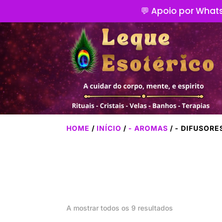
💬 Apoio por Whats
HOME
/
INÍCIO
/
- AROMAS
/ - DIFUSORE
A mostrar todos os 9 resultados