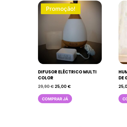
Promoção!
DIFUSOR ELÉCTRICO MULTI
HUM
COLOR
DE 
O
O
29,90
€
25,00
€
25,
preço
preço
COMPRAR JÁ
C
original
atual
era:
é:
29,90 €.
25,00 €.