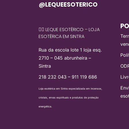
@LEQUEESOTERICO
PO
🧙‍♀️ LEQUE ESOTÉRICO – LOJA
ESOTÉRICA EM SINTRA
Ter
ven
Rua da escola lote 1 loja esq.
Pol
2710 – 045 abrunheira –
Sintra
ODR
218 232 043 – 911 119 686
Liv
Env
Loja esotérica em Sintra especializada em incensos,
eso
cristais, ervas espirituais e produtos de proteção
energética.