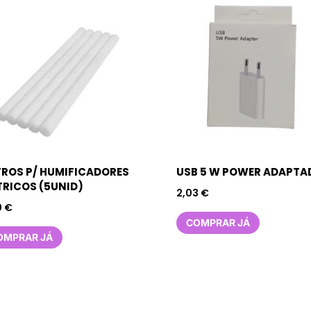
TROS P/ HUMIFICADORES
USB 5 W POWER ADAPTA
TRICOS (5UNID)
2,03
€
0
€
COMPRAR JÁ
OMPRAR JÁ