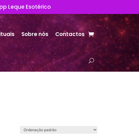
App Leque Esotérico
ituais
Sobre nós
Contactos