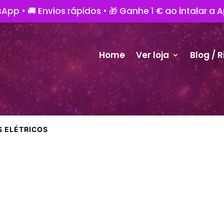
App • 🚚 Envios rápidos • 🎁 Ganhe 1 € ao intalar a 
Home
Ver loja
Blog / R
S ELÉTRICOS