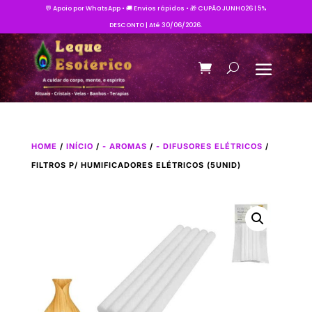
💬 Apoio por WhatsApp • 🚚 Envios rápidos • 🎁 CUPÃO JUNHO26 | 5%
DESCONTO | Até 30/06/2026.
HOME
/
INÍCIO
/
- AROMAS
/
- DIFUSORES ELÉTRICOS
/
FILTROS P/ HUMIFICADORES ELÉTRICOS (5UNID)