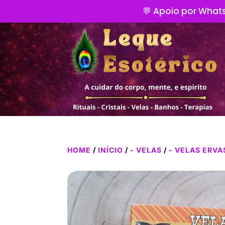
💬 Apoio por Whats
HOME
/
INÍCIO
/
- VELAS
/
- VELAS ERVA