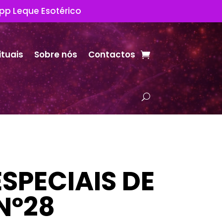
App Leque Esotérico
ituais
Sobre nós
Contactos
ESPECIAIS DE
Nº28