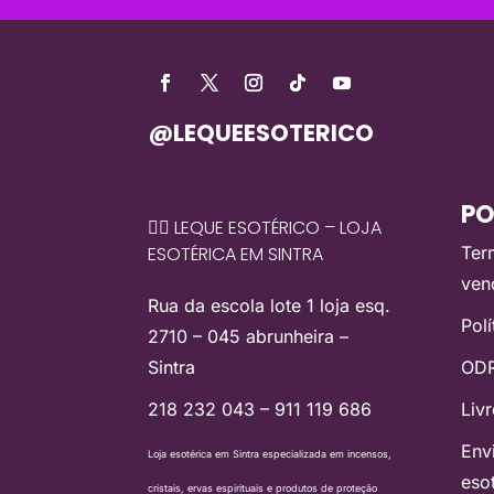
@LEQUEESOTERICO
PO
🧙‍♀️ LEQUE ESOTÉRICO – LOJA
ESOTÉRICA EM SINTRA
Ter
ven
Rua da escola lote 1 loja esq.
Pol
2710 – 045 abrunheira –
Sintra
ODR
218 232 043 – 911 119 686
Liv
Env
Loja esotérica em Sintra especializada em incensos,
eso
cristais, ervas espirituais e produtos de proteção