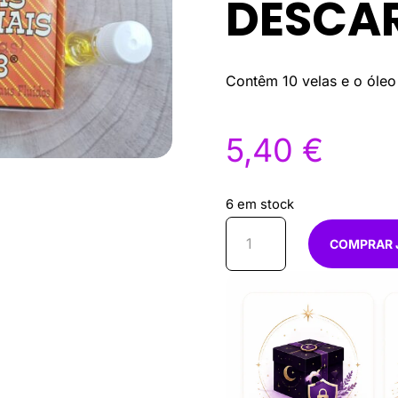
DESCA
Contêm 10 velas e o óleo
5,40
€
6 em stock
Quantidade
COMPRAR 
de
Velas
especiais
de
ervas
nº28