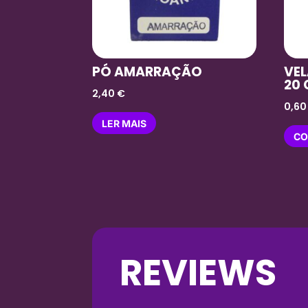
PÓ AMARRAÇÃO
VEL
20
2,40
€
0,6
LER MAIS
CO
REVIEWS