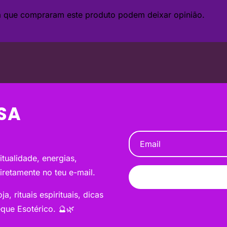
da que compraram este produto podem deixar opinião.
SA
tualidade, energias,
diretamente no teu e-mail.
a, rituais espirituais, dicas
que Esotérico. 🔮🌿