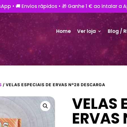
App • 🚚 Envios rápidos • 🎁 Ganhe 1 € ao intalar a 
Home
Ver loja
Blog / R
S
/ VELAS ESPECIAIS DE ERVAS Nº28 DESCARGA
VELAS 
ERVAS 