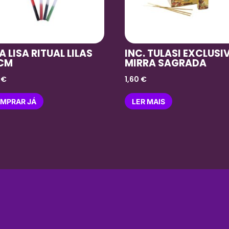
A LISA RITUAL LILAS
INC. TULASI EXCLUSI
 CM
MIRRA SAGRADA
0
€
1,60
€
MPRAR JÁ
LER MAIS