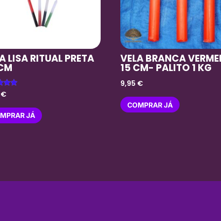
A LISA RITUAL PRETA
VELA BRANCA VERME
 CM
15 CM- PALITO 1 KG
9,95
€
ação
0
€
COMPRAR JÁ
MPRAR JÁ