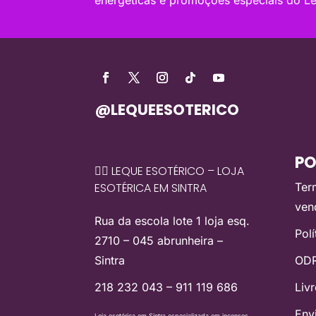
@LEQUEESOTERICO
PO
🧙‍♀️ LEQUE ESOTÉRICO – LOJA
ESOTÉRICA EM SINTRA
Ter
ven
Rua da escola lote 1 loja esq.
Pol
2710 – 045 abrunheira –
Sintra
ODR
218 232 043 – 911 119 686
Liv
Env
Loja esotérica em Sintra especializada em incensos,