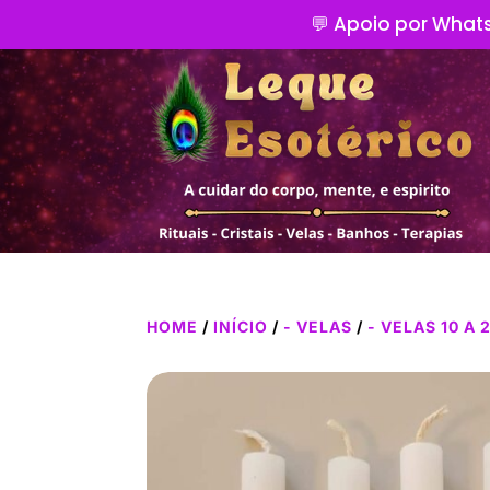
💬 Apoio por Whats
HOME
/
INÍCIO
/
- VELAS
/
- VELAS 10 A 