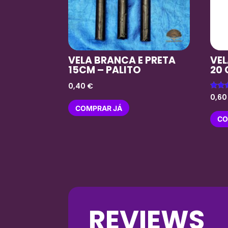
VELA BRANCA E PRETA
VEL
15CM – PALITO
20
0,40
€
Avali
0,6
5.00
COMPRAR JÁ
de 5
CO
REVIEWS