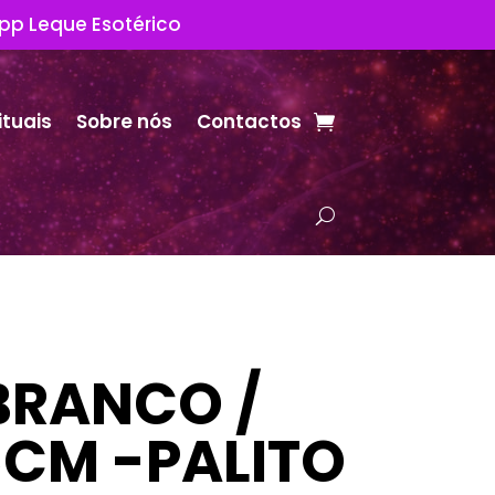
App Leque Esotérico
ituais
Sobre nós
Contactos
BRANCO /
5CM -PALITO