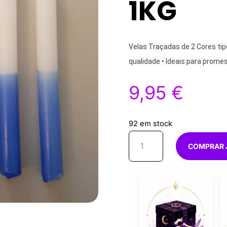
1KG
Velas Traçadas de 2 Cores tip
qualidade • Ideais para promes
9,95
€
92 em stock
Quantidade
COMPRAR 
de
Velas
branco
/
azul
15cm