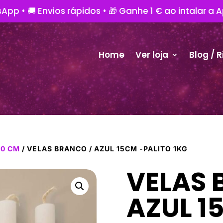
App • 🚚 Envios rápidos • 🎁 Ganhe 1 € ao intalar a 
Home
Ver loja
Blog / R
20 CM
/ VELAS BRANCO / AZUL 15CM -PALITO 1KG
VELAS 
AZUL 1