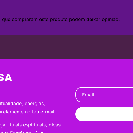
da que compraram este produto podem deixar opinião.
SA
tualidade, energias,
diretamente no teu e-mail.
a, rituais espirituais, dicas
que Esotérico. 🔮🌿