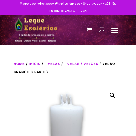
💬 Apoio por WhatsApp • 🚚 Envios rápidos • 🎁 CUPÃO JUNHO26 | 5%
DESCONTO | Até 30/06/2026.
HOME
/
INÍCIO
/
- VELAS
/
- VELAS / VELÕES
/ VELÃO
BRANCO 3 PAVIOS