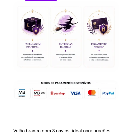
de
Velão
Branco
3
Pavios
Velão branco com 3 pavios, ideal para orações,