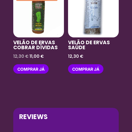
VELÃO DE ERVAS
VELÃO DE ERVAS
COBRAR DÍVIDAS
SAÚDE
O
O
12,30
€
11,00
€
12,30
€
preço
preço
COMPRAR JÁ
COMPRAR JÁ
original
atual
era:
é:
12,30 €.
11,00 €.
REVIEWS