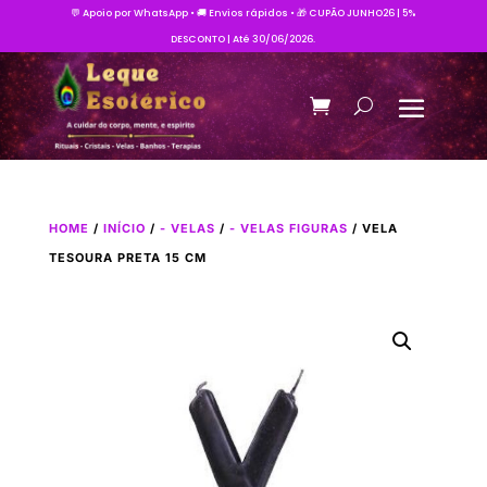
💬 Apoio por WhatsApp • 🚚 Envios rápidos • 🎁 CUPÃO JUNHO26 | 5%
DESCONTO | Até 30/06/2026.
HOME
/
INÍCIO
/
- VELAS
/
- VELAS FIGURAS
/ VELA
TESOURA PRETA 15 CM