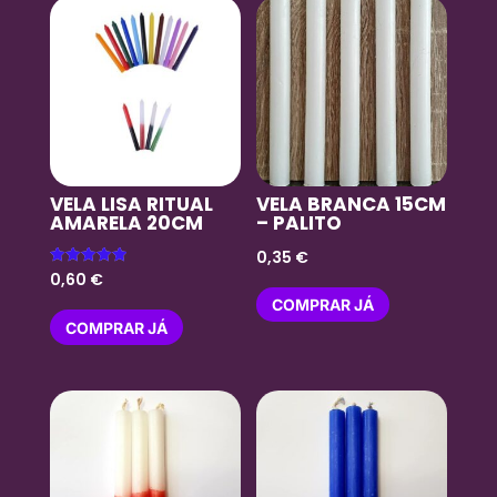
VELA LISA RITUAL
VELA BRANCA 15CM
AMARELA 20CM
– PALITO
0,35
€
Avaliação
0,60
€
5.00
de 5
COMPRAR JÁ
COMPRAR JÁ