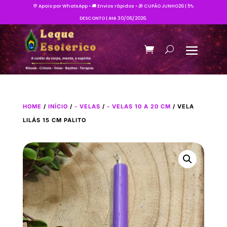
💬 Apoio por WhatsApp • 🚚 Envios rápidos • 🎁 CUPÃO JUNHO26 | 5%
DESCONTO | Até 30/06/2026.
HOME
/
INÍCIO
/
- VELAS
/
- VELAS 10 A 20 CM
/ VELA
LILÁS 15 CM PALITO