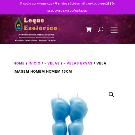
💬 Apoio por WhatsApp • 🚚 Envios rápidos • 🎁 CUPÃO JUNHO26 | 5%
DESCONTO | Até 30/06/2026.
HOME
/
INÍCIO
/
- VELAS
/
- VELAS ERVAS
/ VELA
IMAGEM HOMEM HOMEM 15CM