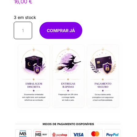
16,00
€
3 em stock
Quantidade
COMPRAR JÁ
de
Vela
Imagem
Homem
Homem
15cm