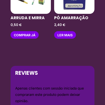
ARRUDA E MIRRA
PÓ AMARRAÇÃO
0,50
€
2,40
€
COMPRAR JÁ
LER MAIS
REVIEWS
Apenas clientes com sessão iniciada que
compraram este produto podem deixar
opinião.