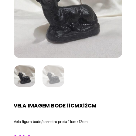
VELA IMAGEM BODE 11CMX12CM
Vela figura bode/carneiro preta 11cmx12cm