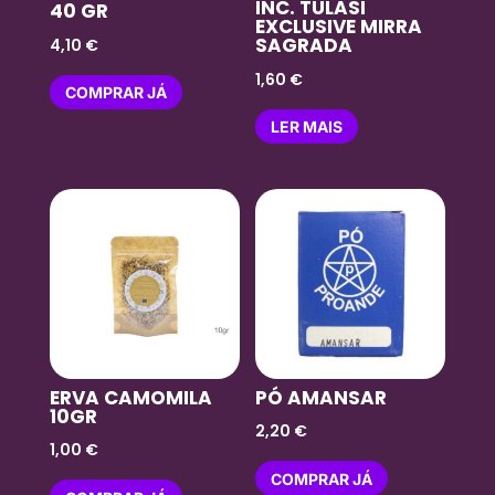
INC. TULASI
40 GR
EXCLUSIVE MIRRA
SAGRADA
4,10
€
1,60
€
COMPRAR JÁ
LER MAIS
ERVA CAMOMILA
PÓ AMANSAR
10GR
2,20
€
1,00
€
COMPRAR JÁ