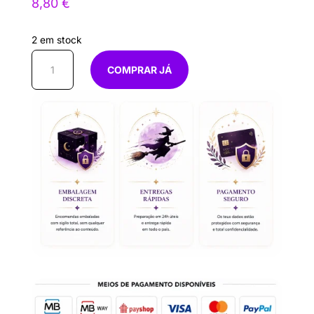
8,80
€
2 em stock
Quantidade
COMPRAR JÁ
de
Vela
Imagem
Bode
11cmx12cm