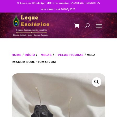
💬 Apoio por WhatsApp • 🚚 Envios rápidos • 🎁 CUPÃO JUNHO26 | 5%
DESCONTO | Até 30/06/2026.
HOME
/
INÍCIO
/
- VELAS
/
- VELAS FIGURAS
/ VELA
IMAGEM BODE 11CMX12CM