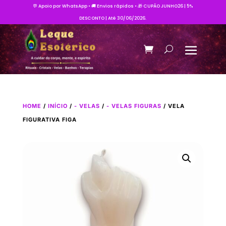
💬 Apoio por WhatsApp • 🚚 Envios rápidos • 🎁 CUPÃO JUNHO26 | 5%
DESCONTO | Até 30/06/2026.
HOME
/
INÍCIO
/
- VELAS
/
- VELAS FIGURAS
/ VELA
FIGURATIVA FIGA