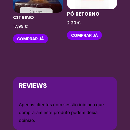
PÓ RETORNO
CITRINO
2,20
€
17,99
€
COMPRAR JÁ
COMPRAR JÁ
REVIEWS
Apenas clientes com sessão iniciada que
compraram este produto podem deixar
opinião.