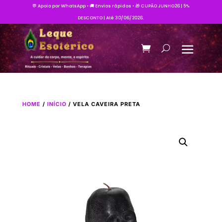
💬 Apoio por WhatsApp • 🚚 Envios rápidos • 🎁 CUPÃO JUNHO26 | 5%
DESCONTO | Até 30/06/2026.
HOME
/
INÍCIO
/ VELA CAVEIRA PRETA