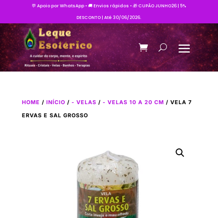
💬 Apoio por WhatsApp • 🚚 Envios rápidos • 🎁 CUPÃO JUNHO26 | 5%
DESCONTO | Até 30/06/2026.
HOME
/
INÍCIO
/
- VELAS
/
- VELAS 10 A 20 CM
/ VELA 7
ERVAS E SAL GROSSO