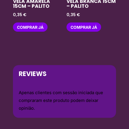
VELA AMARELA
VELA BRANCA 15CM
15CM – PALITO
– PALITO
0,35
€
0,35
€
COMPRAR JÁ
COMPRAR JÁ
REVIEWS
Apenas clientes com sessão iniciada que
compraram este produto podem deixar
opinião.