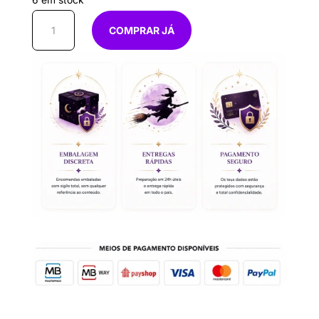
6 em stock
Quantidade
COMPRAR JÁ
de
Vela
7
Ervas
e
Sal
Grosso