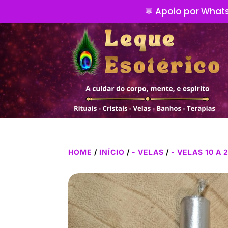
💬 Apoio por Whats
HOME
/
INÍCIO
/
- VELAS
/
- VELAS 10 A 