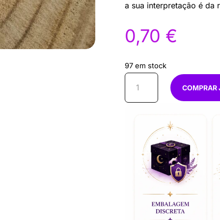
a sua inter­pretação é da 
0,70
€
97 em stock
Quantidade
COMPRAR 
de
Vela
Prateada
15
cm
-
palito