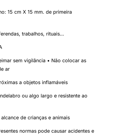
nho: 15 cm X 15 mm. de primeira
erendas, trabalhos, rituais…
A
eimar sem vigilância • Não colocar as
de ar
róximas a objetos inflamáveis
ndelabro ou algo largo e resistente ao
 alcan­ce de crianças e animais
esen­tes normas pode causar acidentes e