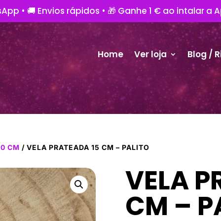
App • 🚚 Envios rápidos • 🎁 Ganhe 1 € ao intalar a 
Home
Ver loja
Blog / R
20 CM
/ VELA PRATEADA 15 CM – PALITO
VELA P
CM – P