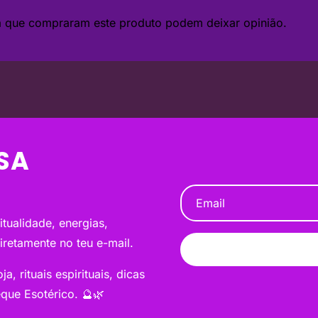
da que compraram este produto podem deixar opinião.
SA
tualidade, energias,
diretamente no teu e-mail.
a, rituais espirituais, dicas
que Esotérico. 🔮🌿