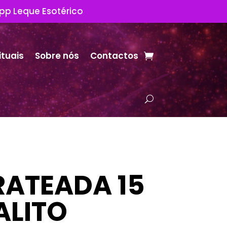
App Leque Esotérico
ituais
Sobre nós
Contactos
RATEADA 15
ALITO