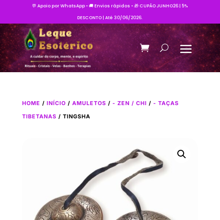
💬 Apoio por WhatsApp • 🚚 Envios rápidos • 🎁 CUPÃO JUNHO26 | 5%
DESCONTO | Até 30/06/2026.
HOME
/
INÍCIO
/
AMULETOS
/
- ZEN / CHI
/
- TAÇAS
TIBETANAS
/ TINGSHA