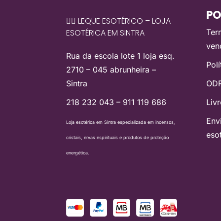
PO
🧙‍♀️ LEQUE ESOTÉRICO – LOJA
ESOTÉRICA EM SINTRA
Ter
ven
Rua da escola lote 1 loja esq.
Pol
2710 – 045 abrunheira –
Sintra
ODR
218 232 043 – 911 119 686
Liv
Env
Loja esotérica em Sintra especializada em incensos,
eso
cristais, ervas espirituais e produtos de proteção
energética.