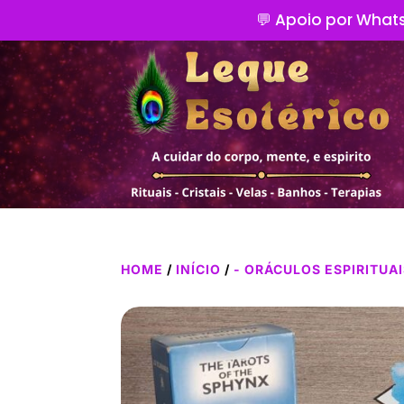
💬 Apoio por Whats
HOME
/
INÍCIO
/
- ORÁCULOS ESPIRITUA