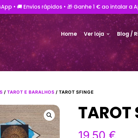
App • 🚚 Envios rápidos • 🎁 Ganhe 1 € ao intalar a 
Home
Ver loja
Blog / R
IS
/
TAROT E BARALHOS
/ TAROT SFINGE
TAROT 
19,50
€