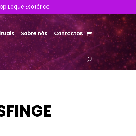
App Leque Esotérico
ituais
Sobre nós
Contactos
SFINGE