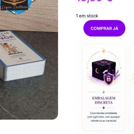
1 em stock
COMPRAR JÁ
Quantidade
de
Tarot
sfinge