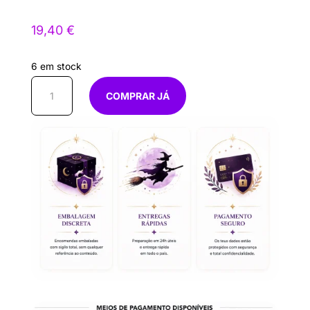
19,40
€
6 em stock
Quantidade
COMPRAR JÁ
de
Tarot
de
marseille