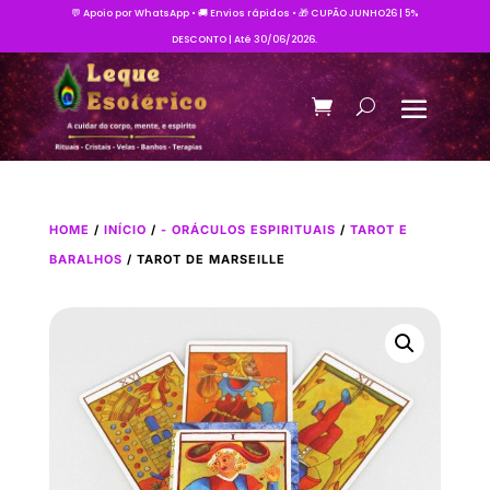
💬 Apoio por WhatsApp • 🚚 Envios rápidos • 🎁 CUPÃO JUNHO26 | 5%
DESCONTO | Até 30/06/2026.
HOME
/
INÍCIO
/
- ORÁCULOS ESPIRITUAIS
/
TAROT E
BARALHOS
/ TAROT DE MARSEILLE