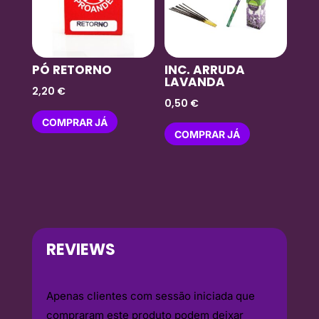
PÓ RETORNO
INC. ARRUDA
LAVANDA
2,20
€
0,50
€
COMPRAR JÁ
COMPRAR JÁ
REVIEWS
Apenas clientes com sessão iniciada que
compraram este produto podem deixar