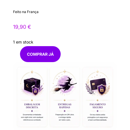
Feito na França
19,90
€
1 em stock
COMPRAR JÁ
Quantidade
de
TABOO
PERFUME
DE
FEROMONAS
PARA
ELE
-
15