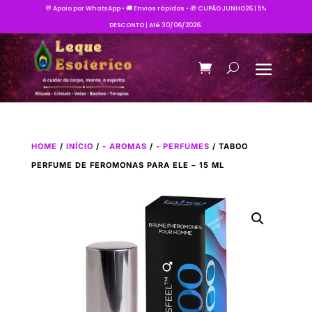
💬 Apoio por WhatsApp • 🚚 Envios rápidos • 🎁 CUPÃO JUNHO26 | 5%
DESCONTO | Até 30/06/2026.
HOME
/
INÍCIO
/
- AROMAS
/
- PERFUMES
/ TABOO
PERFUME DE FEROMONAS PARA ELE – 15 ML