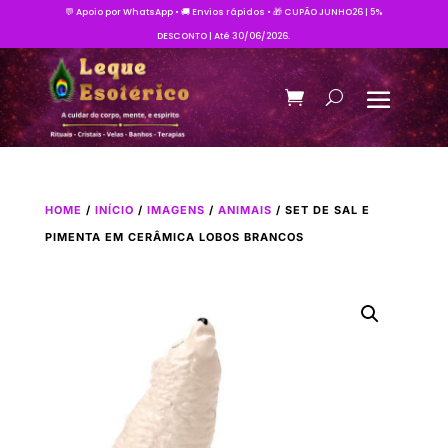
💬 Apoio por WhatsApp • 🚚 Envios rápidos • 🎁 CUPÃO JUNHO26 | 5%
DESCONTO | Até 30/06/2026.
HOME
/
INÍCIO
/
IMAGENS
/
ANIMAIS
/ SET DE SAL E
PIMENTA EM CERÂMICA LOBOS BRANCOS