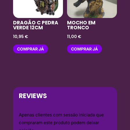
DRAGÃO C PEDRA
MOCHO EM
VERDE 12CM
TRONCO
10,95
€
11,00
€
COMPRAR JÁ
COMPRAR JÁ
REVIEWS
Apenas clientes com sessão iniciada que
compraram este produto podem deixar