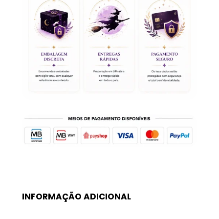
Castanho
Sagrado
coração
INFORMAÇÃO ADICIONAL
Peso