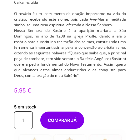
Caixa incluida
O rosário é um instrumento de oração importante na vida do 
cristão, recebendo este nome, pois cada Ave-Maria meditada 
simboliza uma rosa espiritual ofertada a Nossa Senhora.
Nossa Senhora do Rosário é a aparição mariana a São 
Domingos, no ano de 1208 na igreja Pruille, dando a ele o 
rosário para substituir a recitação dos salmos, constituindo uma 
ferramenta importantíssima para a conversão ao cristianismo, 
dizendo as seguintes palavras: “Quero que saiba que, a principal 
peça de combate, tem sido sempre o Saltério Angélico (Rosário) 
que é a pedra fundamental do Novo Testamento. Assim quero 
que alcances estas almas endurecidas e as conquiste para 
Deus, com a oração do meu Saltério”.
5,95
€
5 em stock
Quantidade
COMPRAR JÁ
de
Rosário