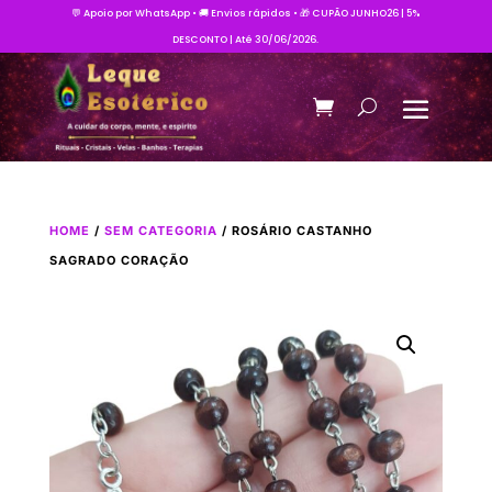
💬 Apoio por WhatsApp • 🚚 Envios rápidos • 🎁 CUPÃO JUNHO26 | 5%
DESCONTO | Até 30/06/2026.
HOME
/
SEM CATEGORIA
/ ROSÁRIO CASTANHO
SAGRADO CORAÇÃO