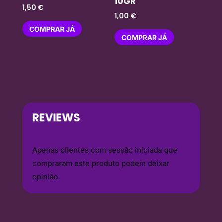
10GR
1,50
€
1,00
€
COMPRAR JÁ
COMPRAR JÁ
REVIEWS
Apenas clientes com sessão iniciada que
compraram este produto podem deixar
opinião.