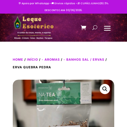
💬 Apoio por WhatsApp • 🚚 Envios rápidos • 🎁 CUPÃO JUNHO26 | 5%
DESCONTO | Até 30/06/2026.
HOME
/
INÍCIO
/
- AROMAS
/
- BANHOS SAL / ERVAS
/
ERVA QUEBRA PEDRA