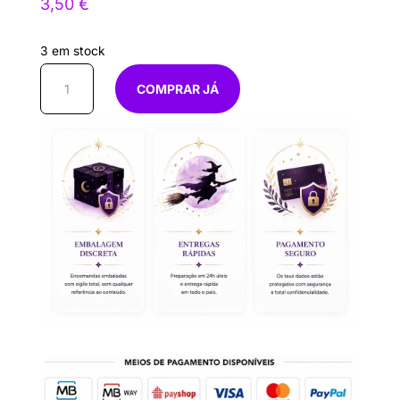
3,50
€
3 em stock
Quantidade
COMPRAR JÁ
de
Erva
Quebra
Pedra